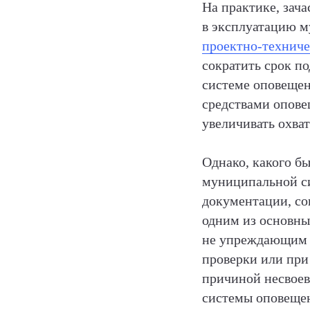
На практике, зач
в эксплуатацию м
проектно-технич
сократить срок 
системе оповещен
средствами опове
увеличивать охва
Однако, какого б
муниципальной си
документации, со
одним из основны
не упреждающим д
проверки или при
причиной несвое
системы оповещен