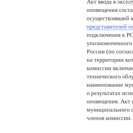
Акт ввода в эксп
оповещения соста
осуществлявшей 
представителей о
подключения к РС
уполномоченного 
России (по согла
на территории ко
комиссии включаю
технического обл
наименование мун
о результатах ис
оповещения. Акт 
муниципального о
членов комиссии.