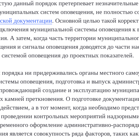
астую данный порядок претерпевает незначительные 
униципальных систем оповещения, не полностью с
еской документации
. Основной целью такой коррек
подключения муниципальной системы оповещения к
ия. А затем, когда часть территории муниципально
щения и сигналы оповещения доводятся до части на
т системой оповещения до проектных показателей.
ы порядка ни придерживались органы местного само
стемы оповещения, подготовка и выпуск админист
провождающий создание и эксплуатацию муниципа
х камней преткновения. О подготовке документаци
ействием, а в тот момент, когда необходимо предст
 проведении контрольных мероприятий надзорными
временного оформление административно-распоря
ия является совокупность ряда факторов, таких ка