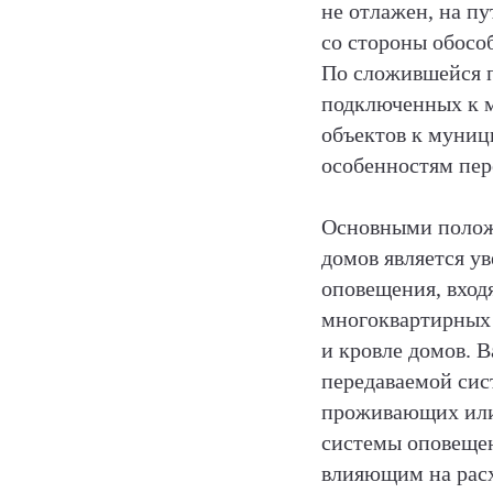
не отлажен, на п
со стороны обосо
По сложившейся п
подключенных к м
объектов к муниц
особенностям пер
Основными полож
домов является у
оповещения, вход
многоквартирных 
и кровле домов. 
передаваемой сис
проживающих или 
системы оповещен
влияющим на расх