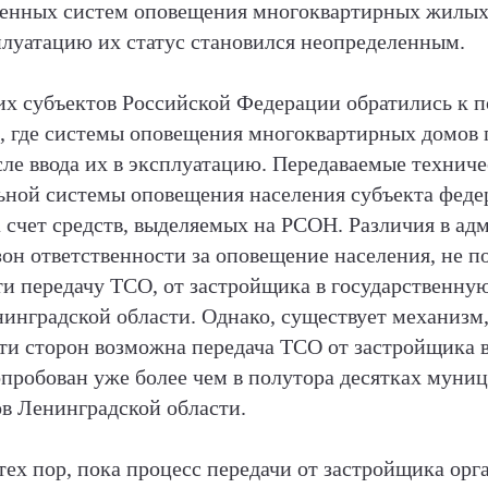
денных систем оповещения многоквартирных жилых
сплуатацию их статус становился неопределенным.
их субъектов Российской Федерации обратились к п
, где системы оповещения многоквартирных домов 
сле ввода их в эксплуатацию. Передаваемые технич
льной системы оповещения населения субъекта феде
а счет средств, выделяемых на РСОН. Различия в а
зон ответственности за оповещение населения, не 
ти передачу ТСО, от застройщика в государственну
нградской области. Однако, существует механизм,
ти сторон возможна передача ТСО от застройщика 
опробован уже более чем в полутора десятках муни
в Ленинградской области.
 тех пор, пока процесс передачи от застройщика ор