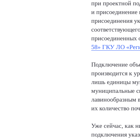
при проектной по
и присоединение 
присоединения ук
соответствующего
присоединенных о
58» ГКУ ЛО «Рег
Подключение объе
производится к у
лишь единицы мун
муниципальные си
лавинообразным в
их количество поч
Уже сейчас, как н
подключения указ