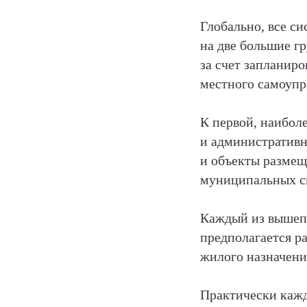
Глобально, все с
на две большие г
за счет запланир
местного самоупр
К первой, наибол
и административн
и объекты размещ
муниципальных с
Каждый из вышепе
предполагается р
жилого назначени
Практически кажд