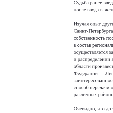
Судьба ранее вве
после ввода в эк
Изучая опыт друг
Санкт-Петербурга
собственность по
в состав региона
осуществляется з
и распределении 
области произвес
Федерации — Лени
заинтересованнос
способ передачи 
различных районо
Очевидно, что до