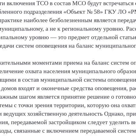
ути включения ТСО в состав МСО будут встречаться
бленного подразделения «Объект № 58» ГКУ ЛО «Р
рактике наиболее безболезненным является передач
униципальному, а не к региональному уровню. Ра
ипальному уровню — это предмет отдельной статьи
едачи систем оповещения на баланс муниципальног
ительными моментами приема на баланс систем о
величение охвата населения муниципального образ
ящими в состав муниципальной системы оповещения
домов входят и оконечные средства оповещения, р
Важным шагом является принятие решение о готовн
темы с точки зрения территории, которую она охва
ведущих хозяйственную деятельность Однако, при
ия, передаваемой застройщиком следует уделить в
оды, связанные с включением передаваемой систем