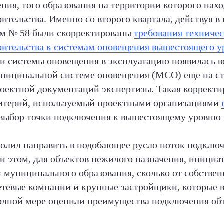
ния, того образования на территории которого нах
оительства. Именно со второго квартала, действуя 
ом № 58 были скорректированы
требования техничес
оительства к системам оповещения вышестоящего у
ои системы оповещения в эксплуатацию появилась 
ниципальной системе оповещения (МСО) еще на ст
оектной документаций экспертизы. Такая корректир
итерий, используемый проектными организациями
 выбор точки подключения к вышестоящему уровню и
волил направить в подобающее русло поток подклю
и этом, для объектов нежилого назначения, инициат
 муниципального образования, сколько от собственн
сетевые компании и крупные застройщики, которые 
полной мере оценили преимущества подключения об