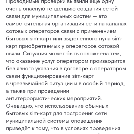
Проводимые проверки выявили еще одну
очень опасную тенденцию создания сетей
связи для муниципальных систем — это
самостоятельная организация сети на каналах
сотовых операторов связи с применением
ХОТИТЕ СТАТЬ АВТОРОМ
бытовых sim-карт или выделенного пула sim-
ИЛИ У ВАС ЕСТЬ ВОПРОС
карт приобретаемых у операторов сотовой
ИЛИ ПРЕДЛОЖЕНИЕ
связи. Ситуация может быть осложнена тем,
— ЗАПОЛНИТЕ ФОРМУ:
что оказание услуг оператором производится
без явного указания в договоре с оператором
Ваш вопрос или предложение (в запросе укажите
способ, как с Вами связаться для ответа)
связи функционирование sim-карт
в чрезвычайной ситуации и в особый период,
а также при проведении
антитеррористических мероприятий.
Очевидно, что использование обычных
бытовых sim-карт для построения сети
муниципальной системы оповещения
приведёт к тому, что в условиях проведения