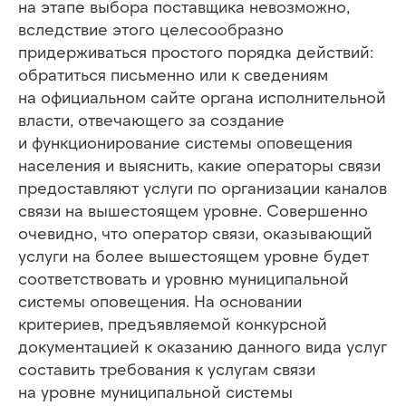
на этапе выбора поставщика невозможно,
Статьи
вследствие этого целесообразно
Заметки
придерживаться простого порядка действий:
Авторы
О сервисе
обратиться письменно или к сведениям
Telegram
на официальном сайте органа исполнительной
власти, отвечающего за создание
КОНТАКТЫ
и функционирование системы оповещения
+7 (812) 909-72-00
населения и выяснить, какие операторы связи
ooo@infostrata.ru
предоставляют услуги по организации каналов
192029, Санкт-Петербург,
ул. Бабушкина, д. 3, литера А,
связи на вышестоящем уровне. Совершенно
офис 422
очевидно, что оператор связи, оказывающий
услуги на более вышестоящем уровне будет
соответствовать и уровню муниципальной
© 2014-2025 Infostrata
системы оповещения. На основании
Разработано
Noweekend.studio
критериев, предъявляемой конкурсной
документацией к оказанию данного вида услуг
составить требования к услугам связи
на уровне муниципальной системы