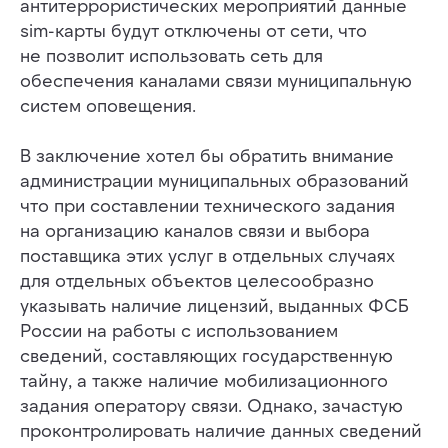
антитеррористических мероприятий данные
sim-карты будут отключены от сети, что
не позволит использовать сеть для
обеспечения каналами связи муниципальную
систем оповещения.
ОТПРАВИТЬ
Нажимая на кнопку «отправить» я даю свое
В заключение хотел бы обратить внимание
согласие на обработку персональных данных
администрации муниципальных образований
в соответствии с
политикой конфиденциальности
что при составлении технического задания
на организацию каналов связи и выбора
поставщика этих услуг в отдельных случаях
для отдельных объектов целесообразно
указывать наличие лицензий, выданных ФСБ
России на работы с использованием
ИНФОСТРАТА
сведений, составляющих государственную
Самая полная база знаний
тайну, а также наличие мобилизационного
в области систем оповещения
задания оператору связи. Однако, зачастую
населения в России
проконтролировать наличие данных сведений
РАЗДЕЛЫ