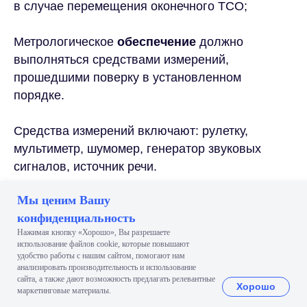
в случае перемещения оконечного ТСО;
Метрологическое
обеспечение
должно
выполняться средствами измерений,
прошедшими поверку в установленном
порядке.
Средства измерений включают: рулетку,
мультиметр, шумомер, генератор звуковых
сигналов, источник речи.
Мы ценим Вашу
конфиденциальность
Нажимая кнопку «Хорошо», Вы разрешаете
использование файлов сооkіе, которые повышают
удобство работы с нашим сайтом, помогают нам
анализировать производительность и использование
сайта, а также дают возможность предлагать релевантные
Хорошо
маркетинговые материалы.