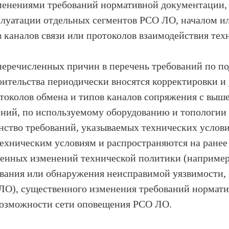
зменениями требований нормативной документации,
луатации отдельных сегментов РСО ЛО, началом и
в каналов связи или протоколов взаимодействия тех
еречисленных причин в перечень требований по п
оительства периодически вносятся корректировки и 
околов обмена и типов каналов сопряжения с выше
ний, по используемому оборудованию и топологии
нство требований, указываемых технических услови
ехническим условиям и распространяются на ранее
венных изменений технической политики (например
евания или обнаружения неисправимой уязвимости
ЛО), существенного изменения требований нормат
возможности сети оповещения РСО ЛО.