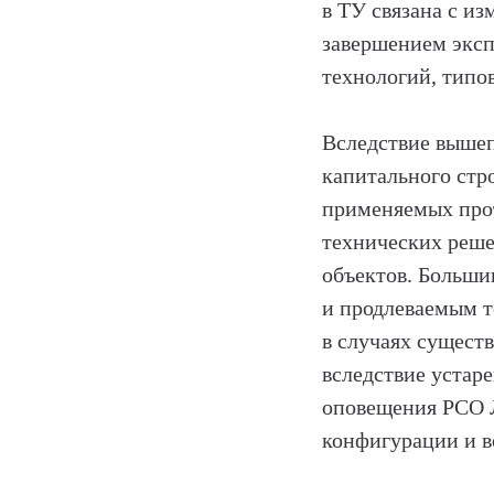
в ТУ связана с и
завершением эксп
технологий, типо
Вследствие вышеп
капитального стр
применяемых прот
технических реше
объектов. Больши
и продлеваемым т
в случаях сущест
вследствие устар
оповещения РСО 
конфигурации и 