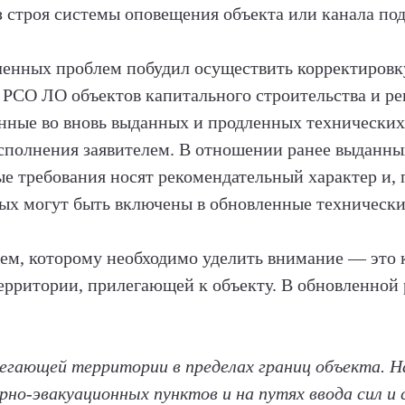
из строя системы оповещения объекта или канала п
енных проблем побудил осуществить корректировк
 РСО ЛО объектов капитального строительства и ре
анные во вновь выданных и продленных технических 
исполнения заявителем. В отношении ранее выданны
ые требования носят рекомендательный характер и, 
х могут быть включены в обновленные технически
м, которому необходимо уделить внимание — это 
ерритории, прилегающей к объекту. В обновленной
егающей территории в пределах границ объекта. На
орно-эвакуационных пунктов и на путях ввода сил и