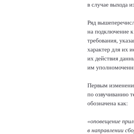
в случае выхода 
Ряд вышеперечисл
на подключение к
требования, указ
характер для их 
их действия данн
им уполномоченны
Первым изменение
по озвучиванию т
обозначена как:
«оповещение прил
в направлении сб