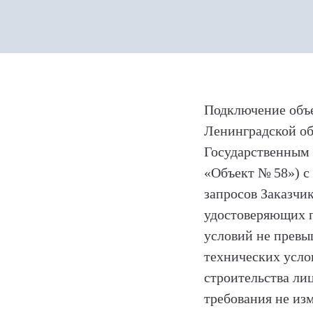
Подключение объе
Ленинградской об
Государственным
«Объект
№
58») с
запросов Заказчи
удостоверяющих п
условий не превы
технических усло
строительства ли
требования не из