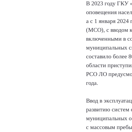
В 2023 году ГКУ
оповещения насел
а с 1 января 202
(МСО), с вводом 
включенными в со
муниципальных си
составило более 
области приступи
РСО ЛО предусмот
года.
Ввод в эксплуата
развитию систем 
муниципальных об
с массовым пребы