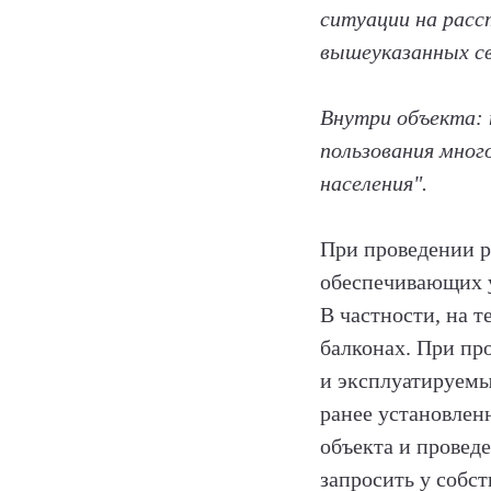
ситуации на расс
вышеуказанных св
Внутри объекта:
пользования мног
населения".
При проведении р
обеспечивающих у
В частности, на т
балконах. При пр
и эксплуатируемы
ранее установлен
объекта и провед
запросить у собс