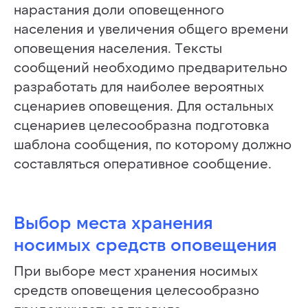
нарастания доли оповещенного
ИЛИ ПРЕДЛОЖЕНИЕ
населения и увеличения общего времени
— ЗАПОЛНИТЕ ФОРМУ:
оповещения населения. Тексты
Ваш вопрос или предложение (в запросе укажите
сообщений необходимо предварительно
способ, как с Вами связаться для ответа)
разработать для наиболее вероятных
сценариев оповещения. Для остальных
сценариев целесообразна подготовка
шаблона сообщения, по которому должно
составляться оперативное сообщение.
Выбор места хранения
носимых средств оповещения
При выборе мест хранения носимых
средств оповещения целесообразно
ОТПРАВИТЬ