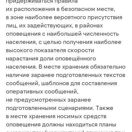
придерживаться правила
Нажимая на кнопку «отправить» я даю свое
их расположения в безопасном месте,
согласие на обработку персональных данных
в соответствии с
политикой конфиденциальности
в зоне наиболее вероятного присутствия
лиц, их задействующих, в районах
оповещения с наибольшей численность
населения, с целью получения наиболее
высокого показателя скорости
нарастания доли оповещённого
ИНФОСТРАТА
населения. В месте хранения обязательно
Самая полная база знаний
в области систем оповещения
наличие заранее подготовленных текстов
населения в России
сообщений, шаблонов для составления
РАЗДЕЛЫ
оперативных сообщений,
не предусмотренных заранее
Статьи
Заметки
подготовленными сценариями. Также
Авторы
О сервисе
в месте хранения носимых средств
Telegram
оповещения должны находиться планы