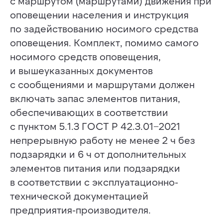
с маршрутом (маршрутами) движения при
КОНТАКТЫ
оповещении населения и инструкция
+7 (812) 909-72-00
ooo@infostrata.ru
по задействованию носимого средства
192029, Санкт-Петербург,
оповещения. Комплект, помимо самого
ул. Бабушкина, д. 3, литера А,
офис 422
носимого средств оповещения,
и вышеуказанных документов
с сообщениями и маршрутами должен
© 2014-2025 Infostrata
включать запас элементов питания,
Разработано
Noweekend.studio
обеспечивающих в соответствии
с пунктом 5.1.3 ГОСТ Р 42.3.01−2021
непрерывную работу не менее 2 ч без
подзарядки и 6 ч от дополнительных
элементов питания или подзарядки
в соответствии с эксплуатационно-
технической документацией
предприятия-производителя.