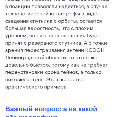
в позиции позволяли надеяться, в случае
технологической катастрофы в виде
сведения спутника с орбиты, остается
большая вероятность, что с плохим
уровнем, но сигнал оповещения будет
принят с резервного спутника. А с точки
зрения перестраивания антенн КСЭОН
Ленинградской области, то это тоже
довольно быстро, потому как не требует
переустановки кронштейнов, а только
ХОТИТЕ СТАТЬ АВТОРОМ
пиковку антенн. Это в качестве
ИЛИ У ВАС ЕСТЬ ВОПРОС
практического примера.
ИЛИ ПРЕДЛОЖЕНИЕ
— ЗАПОЛНИТЕ ФОРМУ:
Важный вопрос: а на какой
Ваш вопрос или предложение (в запросе укажите
способ, как с Вами связаться для ответа)