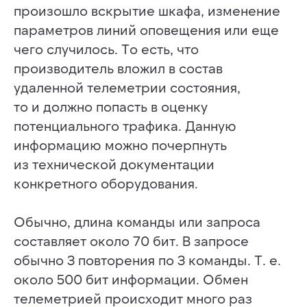
произошло вскрытие шкафа, изменение
параметров линий оповещения или еще
чего случилось. То есть, что
ИНФОСТРАТА
производитель вложил в состав
Самая полная база знаний
удаленной телеметрии состояния,
в области систем оповещения
населения в России
то и должно попасть в оценку
потенциального трафика. Данную
РАЗДЕЛЫ
информацию можно почерпнуть
Статьи
Заметки
из технической документации
Авторы
конкретного оборудования.
О сервисе
Telegram
Обычно, длина команды или запроса
КОНТАКТЫ
составляет около 70 бит. В запросе
+7 (812) 909-72-00
обычно 3 повторения по 3 команды. Т. е.
ooo@infostrata.ru
192029, Санкт-Петербург,
около 500 бит информации. Обмен
ул. Бабушкина, д. 3, литера А,
телеметрией происходит много раз
офис 422