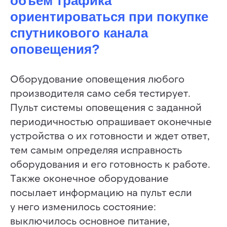
объем трафика
ориентироваться при покупке
спутникового канала
оповещения?
Оборудование оповещения любого
производителя само себя тестирует.
Пульт системы оповещения с заданной
периодичностью опрашивает оконечные
устройства о их готовности и ждет ответ,
тем самым определяя исправность
ОТПРАВИТЬ
оборудования и его готовность к работе.
Нажимая на кнопку «отправить» я даю свое
Также оконечное оборудование
согласие на обработку персональных данных
в соответствии с
политикой конфиденциальности
посылает информацию на пульт если
у него изменилось состояние:
выключилось основное питание,