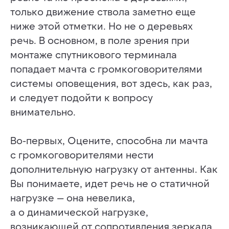
только движение ствола заметно еще
ниже этой отметки. Но не о деревьях
речь. В основном, в поле зрения при
ХОТИТЕ СТАТЬ АВТОРОМ
монтаже спутникового терминала
ИЛИ У ВАС ЕСТЬ ВОПРОС
попадает мачта с громкоговорителями
ИЛИ ПРЕДЛОЖЕНИЕ
системы оповещения, вот здесь, как раз,
— ЗАПОЛНИТЕ ФОРМУ:
и следует подойти к вопросу
Ваш вопрос или предложение (в запросе укажите
внимательно.
способ, как с Вами связаться для ответа)
Во-первых, Оцените, способна ли мачта
с громкоговорителями нести
дополнительную нагрузку от антенны. Как
Вы понимаете, идет речь не о статичной
нагрузке — она невелика,
а о динамической нагрузке,
возникающей от сопротивления зеркала