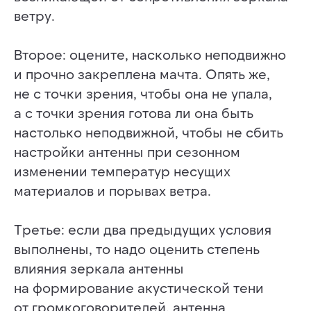
ветру.
Второе: оцените, насколько неподвижно
ОТПРАВИТЬ
и прочно закреплена мачта. Опять же,
не с точки зрения, чтобы она не упала,
Нажимая на кнопку «отправить» я даю свое
согласие на обработку персональных данных
а с точки зрения готова ли она быть
в соответствии с
политикой конфиденциальности
настолько неподвижной, чтобы не сбить
настройки антенны при сезонном
изменении температур несущих
материалов и порывах ветра.
ИНФОСТРАТА
Третье: если два предыдущих условия
Самая полная база знаний
выполнены, то надо оценить степень
в области систем оповещения
влияния зеркала антенны
населения в России
на формирование акустической тени
РАЗДЕЛЫ
от громкоговорителей, антенна