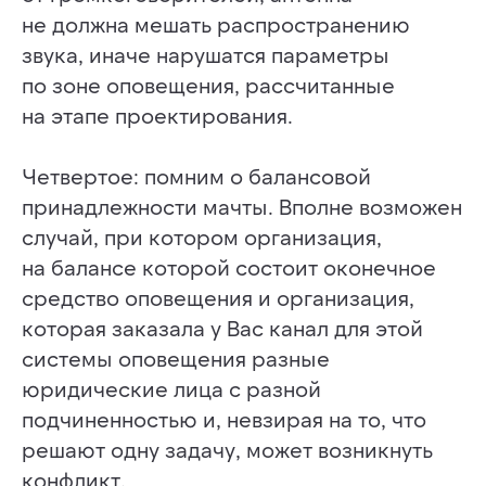
Статьи
не должна мешать распространению
Заметки
Авторы
звука, иначе нарушатся параметры
О сервисе
по зоне оповещения, рассчитанные
Telegram
на этапе проектирования.
КОНТАКТЫ
+7 (812) 909-72-00
Четвертое: помним о балансовой
ooo@infostrata.ru
принадлежности мачты. Вполне возможен
192029, Санкт-Петербург,
ул. Бабушкина, д. 3, литера А,
случай, при котором организация,
офис 422
на балансе которой состоит оконечное
средство оповещения и организация,
© 2014-2025 Infostrata
которая заказала у Вас канал для этой
Разработано
Noweekend.studio
системы оповещения разные
юридические лица с разной
подчиненностью и, невзирая на то, что
решают одну задачу, может возникнуть
конфликт.