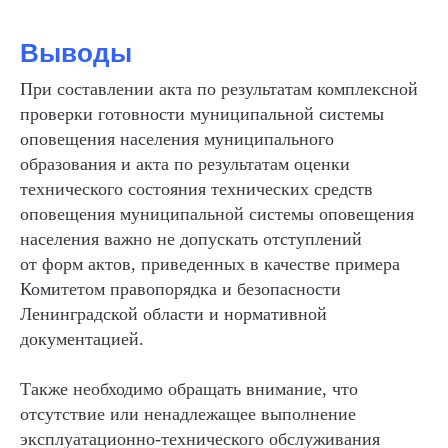
Выводы
При составлении акта по результатам комплексной
проверки готовности муниципальной системы
оповещения населения муниципального
ИНФОСТРАТА
образования и акта по результатам оценки
Самая полная база знаний
технического состояния технических средств
в области систем оповещения
оповещения муниципальной системы оповещения
населения в России
населения важно не допускать отступлений
РАЗДЕЛЫ
от форм актов, приведенных в качестве примера
Комитетом правопорядка и безопасности
Статьи
Заметки
Ленинградской области и нормативной
Авторы
документацией.
О сервисе
Telegram
Также необходимо обращать внимание, что
КОНТАКТЫ
отсутствие или ненадлежащее выполнение
эксплуатационно-технического обслуживания
+7 (812) 909-72-00