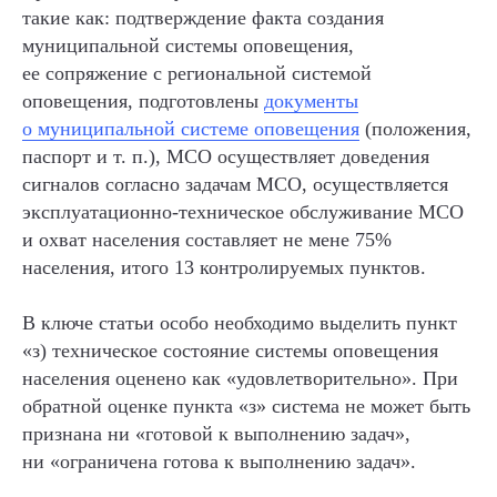
такие как: подтверждение факта создания
муниципальной системы оповещения,
Ваш вопрос или предложение (в запросе укажите
способ, как с Вами связаться для ответа)
ее сопряжение с региональной системой
оповещения, подготовлены
документы
о муниципальной системе оповещения
(положения,
паспорт и т. п.), МСО осуществляет доведения
сигналов согласно задачам МСО, осуществляется
эксплуатационно-техническое обслуживание МСО
и охват населения составляет не мене 75%
населения, итого 13 контролируемых пунктов.
В ключе статьи особо необходимо выделить пункт
«з) техническое состояние системы оповещения
населения оценено как «удовлетворительно». При
обратной оценке пункта «з» система не может быть
ОТПРАВИТЬ
признана ни «готовой к выполнению задач»,
ни «ограничена готова к выполнению задач».
Нажимая на кнопку «отправить» я даю свое
согласие на обработку персональных данных
в соответствии с
политикой конфиденциальности