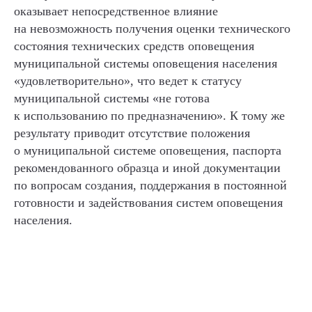
ooo@infostrata.ru
оказывает непосредственное влияние
192029, Санкт-Петербург,
на невозможность получения оценки технического
ул. Бабушкина, д. 3, литера А,
офис 422
состояния технических средств оповещения
муниципальной системы оповещения населения
«удовлетворительно», что ведет к статусу
© 2014-2025 Infostrata
муниципальной системы «не готова
Разработано
Noweekend.studio
к использованию по предназначению». К тому же
результату приводит отсутствие положения
о муниципальной системе оповещения, паспорта
рекомендованного образца и иной документации
по вопросам создания, поддержания в постоянной
готовности и задействования систем оповещения
населения.