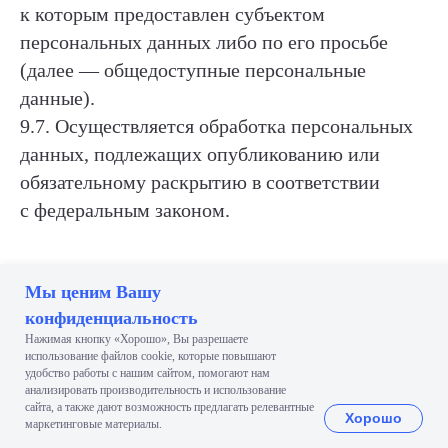
к которым предоставлен субъектом
— ЗАПОЛНИТЕ ФОРМУ:
персональных данных либо по его просьбе
(далее — общедоступные персональные
Ваш вопрос или предложение (в запросе укажите
способ, как с Вами связаться для ответа)
данные).
9.7. Осуществляется обработка персональных
данных, подлежащих опубликованию или
обязательному раскрытию в соответствии
с федеральным законом.
Мы ценим Вашу
10. Порядок сбора, хранения, передачи
конфиденциальность
и других видов обработки персональных
Нажимая кнопку «Хорошо», Вы разрешаете
данных
использование файлов сооkіе, которые повышают
удобство работы с нашим сайтом, помогают нам
анализировать производительность и использование
ОТПРАВИТЬ
Безопасность персональных данных, которые
сайта, а также дают возможность предлагать релевантные
Хорошо
маркетинговые материалы.
обрабатываются Оператором, обеспечивается
Нажимая на кнопку «отправить» я даю свое