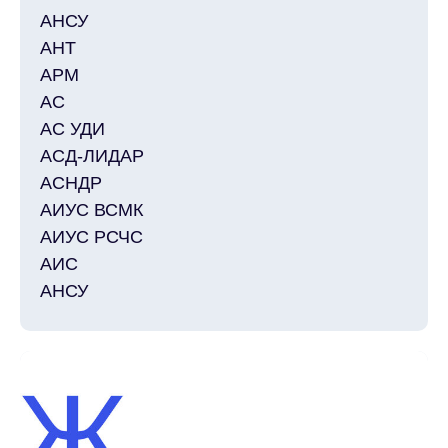
АИУС ВСМК
АИУС РСЧС
АИС
АНСУ
АНТ
АРМ
АС
АС УДИ
АСД-ЛИДАР
АСНДР
АИУС ВСМК
АИУС РСЧС