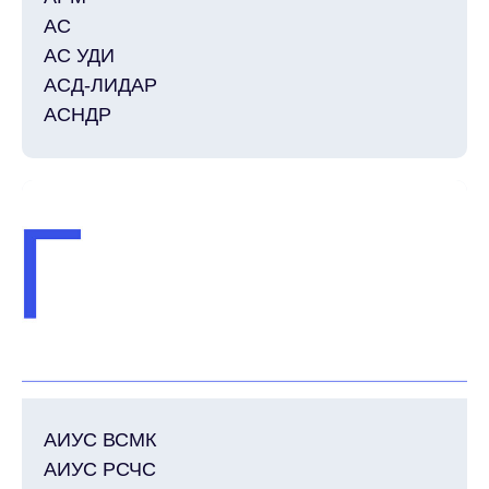
АС
АС УДИ
АСД-ЛИДАР
АСНДР
АИУС ВСМК
АИУС РСЧС