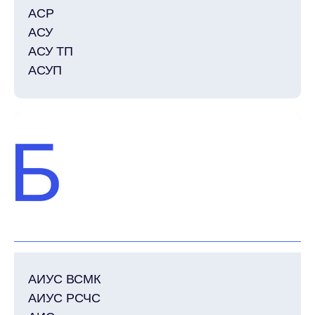
АСР
АСУ
АСУ ТП
АСУП
АИУС ВСМК
АИУС РСЧС