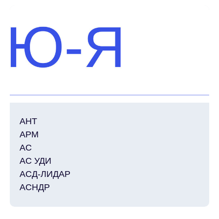
АС УДИ
АСД-ЛИДАР
© 2014-2025 Infostrata
АСНДР
Разработано
Noweekend.studio
АИУС ВСМК
АИУС РСЧС
АИС
АНТ