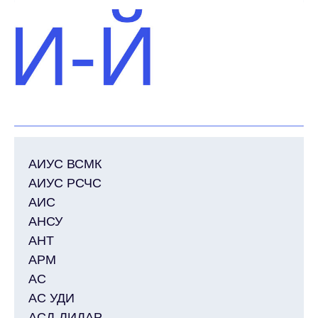
АРМ
АС
АС УДИ
АСД-ЛИДАР
АСНДР
АИУС ВСМК