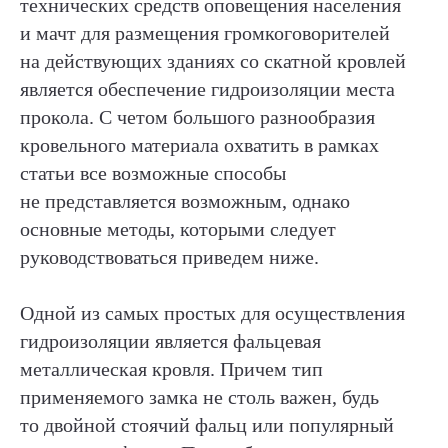
технических средств оповещения населения
и мачт для размещения громкоговорителей
на действующих зданиях со скатной кровлей
является обеспечение гидроизоляции места
прокола. С четом большого разнообразия
кровельного материала охватить в рамках
статьи все возможные способы
не представляется возможным, однако
основные методы, которыми следует
ХОТИТЕ СТАТЬ АВТОРОМ
руководствоваться приведем ниже.
ИЛИ У ВАС ЕСТЬ ВОПРОС
ИЛИ ПРЕДЛОЖЕНИЕ
Одной из самых простых для осуществления
— ЗАПОЛНИТЕ ФОРМУ:
гидроизоляции является фальцевая
металлическая кровля. Причем тип
Ваш вопрос или предложение (в запросе укажите
способ, как с Вами связаться для ответа)
применяемого замка не столь важен, будь
то двойной стоячий фальц или популярный