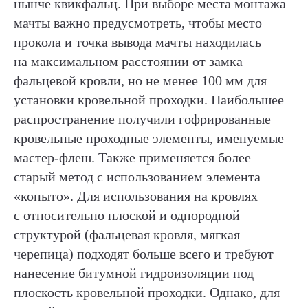
нынче квикфальц. При выборе места монтажа
мачты важно предусмотреть, чтобы место
прокола и точка вывода мачты находилась
на максимальном расстоянии от замка
фальцевой кровли, но не менее 100 мм для
установки кровельной проходки. Наибольшее
распространение получили гофрированные
кровельные проходные элементы, именуемые
мастер-флеш. Также применяется более
старый метод с использованием элемента
ОТПРАВИТЬ
«копыто». Для использования на кровлях
Нажимая на кнопку «отправить» я даю свое
с относительно плоской и однородной
согласие на обработку персональных данных
в соответствии с
политикой конфиденциальности
структурой (фальцевая кровля, мягкая
черепица) подходят больше всего и требуют
нанесение битумной гидроизоляции под
плоскость кровельной проходки. Однако, для