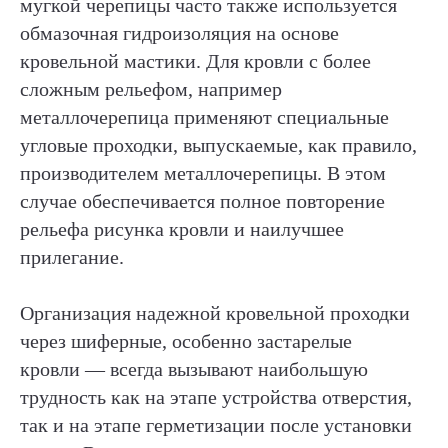
мугкой черепицы часто также используется
обмазочная гидроизоляция на основе
ИНФОСТРАТА
кровельной мастики. Для кровли с более
Самая полная база знаний
в области систем оповещения
сложным рельефом, например
населения в России
металлочерепица применяют специальные
РАЗДЕЛЫ
угловые проходки, выпускаемые, как правило,
Статьи
производителем металлочерепицы. В этом
Заметки
случае обеспечивается полное повторение
Авторы
О сервисе
рельефа рисунка кровли и наилучшее
Telegram
прилегание.
КОНТАКТЫ
Организация надежной кровельной проходки
+7 (812) 909-72-00
ooo@infostrata.ru
через шиферные, особенно застарелые
192029, Санкт-Петербург,
кровли — всегда вызывают наибольшую
ул. Бабушкина, д. 3, литера А,
офис 422
трудность как на этапе устройства отверстия,
так и на этапе герметизации после установки