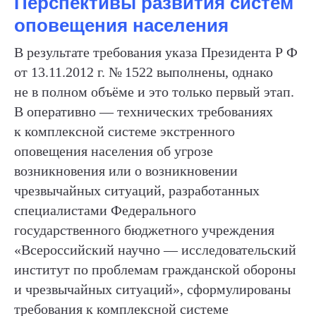
Перспективы развития систем
— ЗАПОЛНИТЕ ФОРМУ:
оповещения населения
Ваш вопрос или предложение (в запросе укажите
В результате требования указа Президента Р Ф
способ, как с Вами связаться для ответа)
от 13.11.2012 г. № 1522 выполнены, однако
не в полном объёме и это только первый этап.
В оперативно — технических требованиях
к комплексной системе экстренного
оповещения населения об угрозе
возникновения или о возникновении
чрезвычайных ситуаций, разработанных
специалистами Федерального
государственного бюджетного учреждения
«Всероссийский научно — исследовательский
институт по проблемам гражданской обороны
ОТПРАВИТЬ
и чрезвычайных ситуаций», сформулированы
требования к комплексной системе
Нажимая на кнопку «отправить» я даю свое