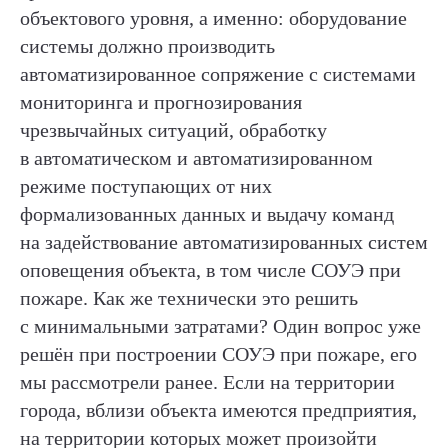
согласие на обработку персональных данных
объектового уровня, а именно: оборудование
в соответствии с
политикой конфиденциальности
системы должно производить
автоматизированное сопряжение с системами
мониторинга и прогнозирования
чрезвычайных ситуаций, обработку
в автоматическом и автоматизированном
ИНФОСТРАТА
режиме поступающих от них
Самая полная база знаний
формализованных данных и выдачу команд
в области систем оповещения
на задействование автоматизированных систем
населения в России
оповещения объекта, в том числе СОУЭ при
РАЗДЕЛЫ
пожаре. Как же технически это решить
Статьи
с минимальными затратами? Один вопрос уже
Заметки
Авторы
решён при построении СОУЭ при пожаре, его
О сервисе
мы рассмотрели ранее. Если на территории
Telegram
города, вблизи объекта имеются предприятия,
КОНТАКТЫ
на территории которых может произойти