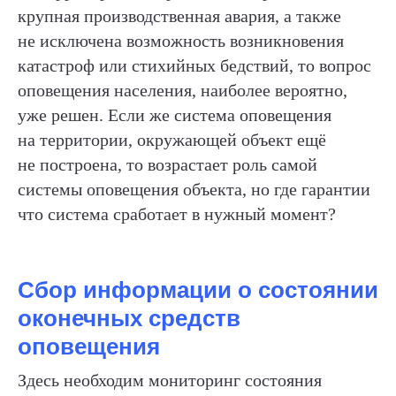
+7 (812) 909-72-00
крупная производственная авария, а также
ooo@infostrata.ru
не исключена возможность возникновения
192029, Санкт-Петербург,
ул. Бабушкина, д. 3, литера А,
катастроф или стихийных бедствий, то вопрос
офис 422
оповещения населения, наиболее вероятно,
уже решен. Если же система оповещения
© 2014-2025 Infostrata
на территории, окружающей объект ещё
Разработано
Noweekend.studio
не построена, то возрастает роль самой
системы оповещения объекта, но где гарантии
что система сработает в нужный момент?
Сбор информации о состоянии
оконечных средств
оповещения
Здесь необходим мониторинг состояния